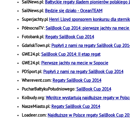
SailNews.pl:
Bałtyckie regaty śladem pionierów polskiego 
SailNews.pl:
Będzie się działo - OceanTEAM
Superjachty.pl
Henri Lloyd sponsorem konkursu dla sterni
PółnocnaTV:
SailBook Cup 2014: pierwsze jachty na mecie
Fotobank.pl:
Regaty SailBook Cup 2014
GdańskTown.pl:
Popłyń z nami na regaty SailBook Cup 201
GWE24.pl:
SailBook Cup 2014: II etap regat
GWE24.pl:
Pierwsze jachty na mecie w Sopocie
PDSport.pl:
Popłyń z nami na regaty SailBook Cup 2014
Wherevent.com:
Regaty SailBook Cup 2014
PucharBałtykuPołudniowego:
SailBook Cup 2014
Kolbudy.org:
Wkrótce wystartują najdłuższe regaty w Polsc
NaszeMiasto.pl:
Regaty SailBook Cup 2014
Loadeer.com:
Najdłuższe w Polsce regaty SailBook Cup 20