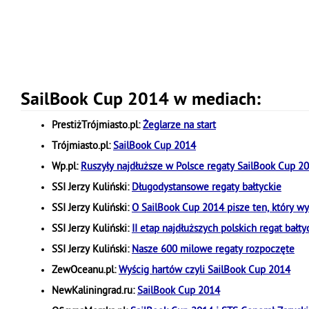
SailBook Cup 2014 w mediach:
PrestiżTrójmiasto.pl:
Żeglarze na start
Trójmiasto.pl:
SailBook Cup 2014
Wp.pl:
Ruszyły najdłuższe w Polsce regaty SailBook Cup 2
SSI Jerzy Kuliński:
Długodystansowe regaty bałtyckie
SSI Jerzy Kuliński:
O SailBook Cup 2014 pisze ten, który wy
SSI Jerzy Kuliński:
II etap najdłuższych polskich regat bałty
SSI Jerzy Kuliński:
Nasze 600 milowe regaty rozpoczęte
ZewOceanu.pl:
Wyścig hartów czyli SailBook Cup 2014
NewKaliningrad.ru:
SailBook Cup 2014