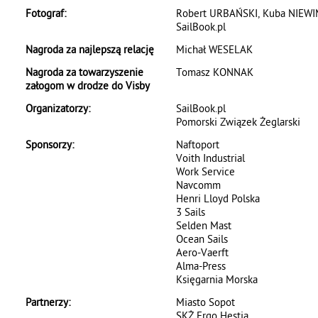
Fotograf:
Robert URBAŃSKI, Kuba NIEWI
SailBook.pl
Nagroda za najlepszą relację
Michał WESELAK
Nagroda za towarzyszenie
Tomasz KONNAK
załogom w drodze do Visby
Organizatorzy:
SailBook.pl
Pomorski Związek Żeglarski
Sponsorzy:
Naftoport
Voith Industrial
Work Service
Navcomm
Henri Lloyd Polska
3 Sails
Selden Mast
Ocean Sails
Aero-Vaerft
Alma-Press
Księgarnia Morska
Partnerzy:
Miasto Sopot
SKŻ Ergo Hestia