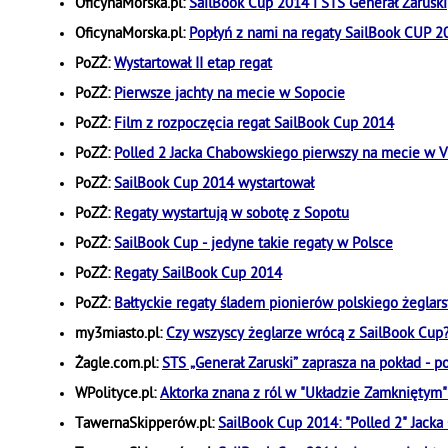
OficynaMorska.pl:
SailBook Cup 2014 i STS Generał Zaruski
OficynaMorska.pl:
Popłyń z nami na regaty SailBook CUP 2
PoZŻ:
Wystartował II etap regat
PoZŻ:
Pierwsze jachty na mecie w Sopocie
PoZŻ:
Film z rozpoczęcia regat SailBook Cup 2014
PoZŻ:
Polled 2 Jacka Chabowskiego pierwszy na mecie w V
PoZŻ:
SailBook Cup 2014 wystartował
PoZŻ:
Regaty wystartują w sobotę z Sopotu
PoZŻ:
SailBook Cup - jedyne takie regaty w Polsce
PoZŻ:
Regaty SailBook Cup 2014
PoZŻ:
Bałtyckie regaty śladem pionierów polskiego żegla
my3miasto.pl:
Czy wszyscy żeglarze wrócą z SailBook Cup
Żagle.com.pl:
STS „Generał Zaruski” zaprasza na pokład - p
WPolityce.pl:
Aktorka znana z ról w "Układzie Zamkniętym
TawernaSkipperów.pl:
SailBook Cup 2014: "Polled 2" Jack