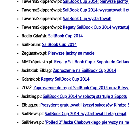
TawernaSkipperów.pl:
SailBook Cup 2014: pierwsze jachty
TawernaSkipperów.pl:
SailBook Cup 2014: wystartował II e
TawernaSkipperów.pl:
SailBook Cup wystartował!
TawernaSkipperów.pl:
Regaty SailBook Cup 2014 wystartu
Radio Gdańsk:
SailBook Cup 2014
SailForum:
SailBook Cup 2014
Żeglarstwo.pl:
Pierwsze jachty na mecie
MMTrójmiasto.pl:
Regaty SailBook Cup z Sopotu do Gotland
Jachtklub Elbląg:
Zaproszenie na SailBook Cup 2014
Gdańsk.pl:
Regaty SailBook Cup 2014
ZOZŻ:
Zaproszenie do regat SailBook Cup 2014 oraz Bitwy
Jachting.pl:
SailBook Cup 2014 w sobotę startuje z Sopotu
Elbląg.eu:
Prezydent gratulował i życzył sukcesów Kindze 
SailNews.pl:
SailBook Cup 2014: wystartował II etap regat
SailNews.pl:
"Polled 2" Jacka Chabowskiego pierwszy na m