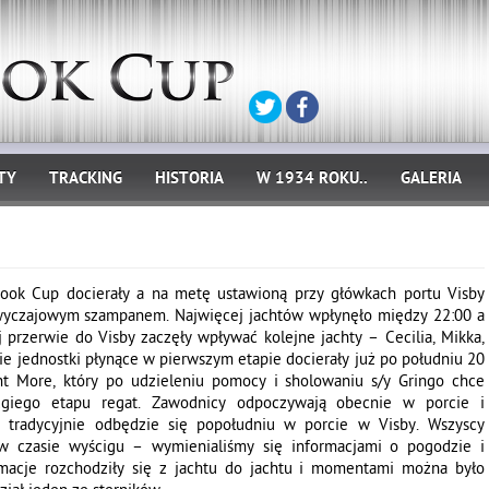
TY
TRACKING
HISTORIA
W 1934 ROKU..
GALERIA
book Cup docierały a na metę ustawioną przy główkach portu Visby
zwyczajowym szampanem. Najwięcej jachtów wpłynęło między 22:00 a
 przerwie do Visby zaczęły wpływać kolejne jachty – Cecilia, Mikka,
tnie jednostki płynące w pierwszym etapie docierały już po południu 20
ht More, który po udzieleniu pomocy i sholowaniu s/y Gringo chce
giego etapu regat. Zawodnicy odpoczywają obecnie w porcie i
y tradycyjnie odbędzie się popołudniu w porcie w Visby. Wszyscy
 w czasie wyścigu – wymienialiśmy się informacjami o pogodzie i
macje rozchodziły się z jachtu do jachtu i momentami można było