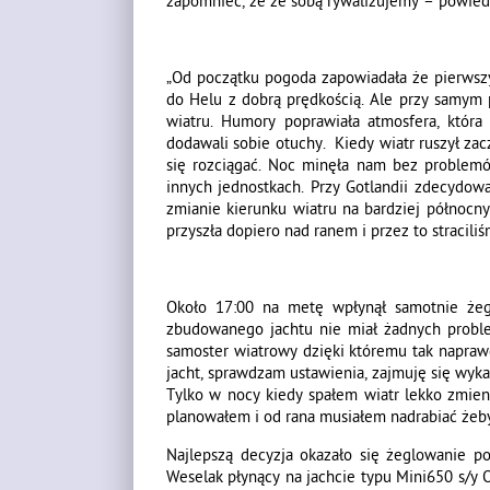
zapomnieć, że ze sobą rywalizujemy – powiedz
„Od początku pogoda zapowiadała że pierwszy 
do Helu z dobrą prędkością. Ale przy samym p
wiatru. Humory poprawiała atmosfera, któ
dodawali sobie otuchy. Kiedy wiatr ruszył zac
się rozciągać. Noc minęła nam bez problemó
innych jednostkach. Przy Gotlandii zdecydow
zmianie kierunku wiatru na bardziej północny 
przyszła dopiero nad ranem i przez to straciliś
Około 17:00 na metę wpłynął samotnie żegl
zbudowanego jachtu nie miał żadnych proble
samoster wiatrowy dzięki któremu tak napraw
jacht, sprawdzam ustawienia, zajmuję się wyk
Tylko w nocy kiedy spałem wiatr lekko zmieni
planowałem i od rana musiałem nadrabiać żeby
Najlepszą decyzja okazało się żeglowanie po 
Weselak płynący na jachcie typu Mini650 s/y