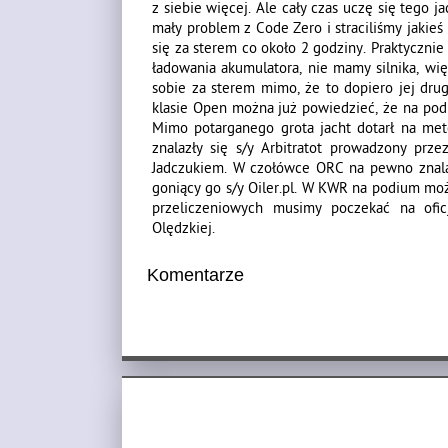
z siebie więcej. Ale cały czas uczę się tego 
mały problem z Code Zero i straciliśmy jakie
się za sterem co około 2 godziny. Praktyczni
ładowania akumulatora, nie mamy silnika, wię
sobie za sterem mimo, że to dopiero jej dru
klasie Open można już powiedzieć, że na pod
Mimo potarganego grota jacht dotarł na met
znalazły się s/y Arbitratot prowadzony prz
Jadczukiem. W czołówce ORC na pewno znalazł
goniący go s/y Oiler.pl. W KWR na podium moż
przeliczeniowych musimy poczekać na ofic
Olędzkiej.
Komentarze