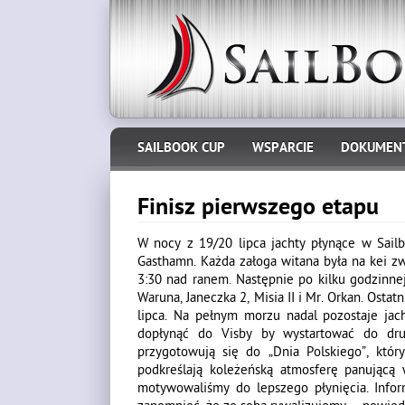
SAILBOOK CUP
WSPARCIE
DOKUMEN
Finisz pierwszego etapu
W nocy z 19/20 lipca jachty płynące w Sail
Gasthamn. Każda załoga witana była na kei 
3:30 nad ranem. Następnie po kilku godzinnej
Waruna, Janeczka 2, Misia II i Mr. Orkan. Osta
lipca. Na pełnym morzu nadal pozostaje jac
dopłynąć do Visby by wystartować do dru
przygotowują się do „Dnia Polskiego”, któr
podkreślają koleżeńską atmosferę panującą
motywowaliśmy do lepszego płynięcia. Infor