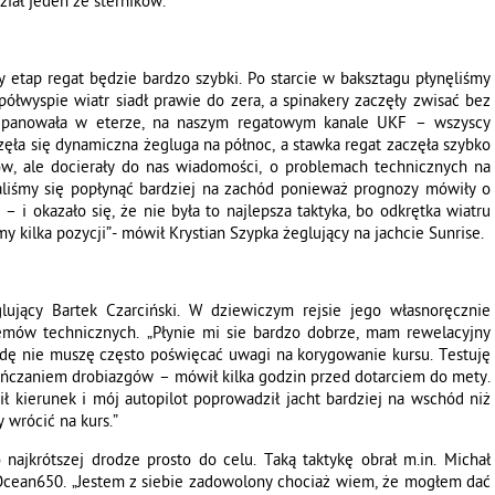
iał jeden ze sterników.
etap regat będzie bardzo szybki. Po starcie w baksztagu płynęliśmy
ółwyspie wiatr siadł prawie do zera, a spinakery zaczęły zwisać bez
ra panowała w eterze, na naszym regatowym kanale UKF – wszyscy
zęła się dynamiczna żegluga na północ, a stawka regat zaczęła szybko
w, ale docierały do nas wiadomości, o problemach technicznych na
aliśmy się popłynąć bardziej na zachód ponieważ prognozy mówiły o
– i okazało się, że nie była to najlepsza taktyka, bo odkrętka wiatru
my kilka pozycji”- mówił Krystian Szypka żeglujący na jachcie Sunrise.
ujący Bartek Czarciński. W dziewiczym rejsie jego własnoręcznie
mów technicznych. „Płynie mi sie bardzo dobrze, mam rewelacyjny
dę nie muszę często poświęcać uwagi na korygowanie kursu. Testuję
ańczaniem drobiazgów – mówił kilka godzin przed dotarciem do mety.
ł kierunek i mój autopilot poprowadził jacht bardziej na wschód niż
 wrócić na kurs.”
najkrótszej drodze prosto do celu. Taką taktykę obrał m.in. Michał
 Ocean650. „Jestem z siebie zadowolony chociaż wiem, że mogłem dać