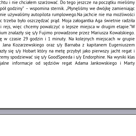
jachtu i nie chciałem szarżować. Do tego jeszcze na początku mieliśmy
ś pół godziny” – wspomina sternik. „Płynęliśmy we dwójkę zamieniając
e nie używaliśmy autopilota rumplowego.Na jachcie nie ma możliwości
c trzeba było oszczędzać prąd. Moja załogantka Aga świetnie radziła
gi rejs, więc chcemy powalczyć o lepsze miejsca w drugim etapie.”W
ium znalazły się s/y Fujimo prowadzone przez Mariusza Kowalskiego.
ę w czasie 29 godzin i 1 minuty. Na kolejnych miejscach w grupie
ez Jana Kozarzewskiego oraz s/y Barnaba z kapitanem Eugeniuszem
y się s/y Hobart który na metę przybył jako pierwszy jacht regat i
emy spodziewać się s/y GoodSpeeda i s/y Endorphine. Na wyniki klas
jalne informacje od sędziów regat Adama Jankowskiego i Marty