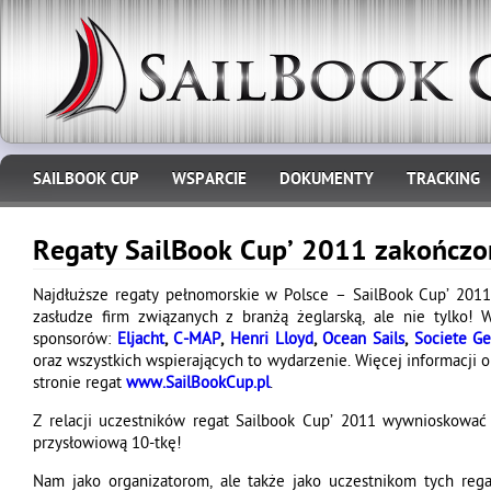
SAILBOOK CUP
WSPARCIE
DOKUMENTY
TRACKING
Regaty SailBook Cup’ 2011 zakończo
Najdłuższe regaty pełnomorskie w Polsce – SailBook Cup’ 2011 p
zasłudze firm związanych z branżą żeglarską, ale nie tylko
sponsorów:
Eljacht
,
C-MAP
,
Henri Lloyd
,
Ocean Sails
,
Societe Ge
oraz wszystkich wspierających to wydarzenie. Więcej informacji 
stronie regat
www.SailBookCup.pl
.
Z relacji uczestników regat Sailbook Cup’ 2011 wywnioskować 
przysłowiową 10-tkę!
Nam jako organizatorom, ale także jako uczestnikom tych rega