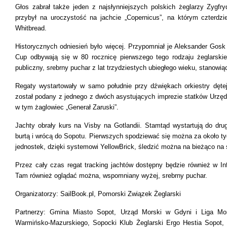
Głos zabrał także jeden z najsłynniejszych polskich żeglarzy Zygfry
przybył na uroczystość na jachcie „Copernicus”, na którym czterdzi
Whitbread.
Historycznych odniesień było więcej. Przypomniał je Aleksander Gos
Cup odbywają się w 80 rocznicę pierwszego tego rodzaju żeglarski
publiczny, srebrny puchar z lat trzydziestych ubiegłego wieku, stanow
Regaty wystartowały w samo południe przy dźwiękach orkiestry dęt
został podany z jednego z dwóch asystujących imprezie statków Urzędu
w tym żaglowiec „Generał Zaruski”.
Jachty obrały kurs na Visby na Gotlandii. Stamtąd wystartują do dr
burtą i wrócą do Sopotu. Pierwszych spodziewać się można za około tyd
jednostek, dzięki systemowi YellowBrick, śledzić można na bieżąco na s
Przez cały czas regat tracking jachtów dostępny będzie również w I
Tam również oglądać można, wspomniany wyżej, srebrny puchar.
Organizatorzy: SailBook.pl, Pomorski Związek Żeglarski
Partnerzy: Gmina Miasto Sopot, Urząd Morski w Gdyni i Liga Mo
Warmińsko-Mazurskiego, Sopocki Klub Żeglarski Ergo Hestia Sopot, F