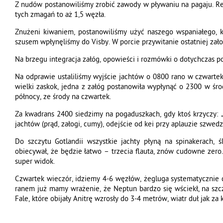
Z nudów postanowiliśmy zrobić zawody w pływaniu na pagaju. Re
tych zmagań to aż 1,5 węzła.
Znużeni kiwaniem, postanowiliśmy użyć naszego wspaniałego, k
szusem wpłynęliśmy do Visby. W porcie przywitanie ostatniej za
Na brzegu integracja załóg, opowieści i rozmówki o dotychczas p
Na odprawie ustaliliśmy wyjście jachtów o 0800 rano w czwartek
wielki zaskok, jedna z załóg postanowiła wypłynąć o 2300 w śro
północy, ze środy na czwartek.
Za kwadrans 2400 siedzimy na pogaduszkach, gdy ktoś krzyczy: „z
jachtów (prąd, załogi, cumy), odejście od kei przy aplauzie szwedz
Do szczytu Gotlandii wszystkie jachty płyną na spinakerach, śl
obiecywał, że będzie łatwo – trzecia flauta, znów cudowne zero
super widok.
Czwartek wieczór, idziemy 4-6 węzłów, żegluga systematycznie 
ranem już mamy wrażenie, że Neptun bardzo się wściekł, na szczę
Fale, które obijały Anitrę wzrosły do 3-4 metrów, wiatr duł jak za