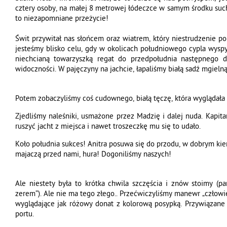
cztery osoby, na małej 8 metrowej łódeczce w samym środku such
to niezapomniane przeżycie!
Świt przywitał nas słońcem oraz wiatrem, który niestrudzenie po
jesteśmy blisko celu, gdy w okolicach południowego cypla wyspy,
niechcianą towarzyszką regat do przedpołudnia następnego dn
widoczności. W pajęczyny na jachcie, łapaliśmy białą sadź mgielną
Potem zobaczyliśmy coś cudownego, białą tęczę, która wyglądała 
Zjedliśmy naleśniki, usmażone przez Madzię i dalej nuda. Kapita
ruszyć jacht z miejsca i nawet troszeczkę mu się to udało.
Koło południa sukces! Anitra posuwa się do przodu, w dobrym kie
majaczą przed nami, hura! Dogoniliśmy naszych!
Ale niestety była to krótka chwila szczęścia i znów stoimy (pa
zerem”). Ale nie ma tego złego.. Przećwiczyliśmy manewr „człowi
wyglądające jak różowy donat z kolorową posypką. Przywiązane n
portu.