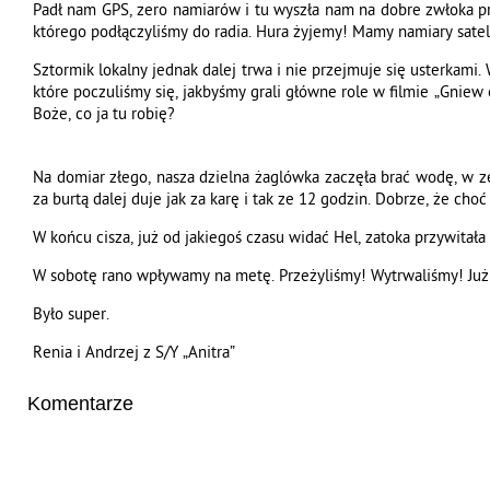
Padł nam GPS, zero namiarów i tu wyszła nam na dobre zwłoka prz
którego podłączyliśmy do radia. Hura żyjemy! Mamy namiary sateli
Sztormik lokalny jednak dalej trwa i nie przejmuje się usterkam
które poczuliśmy się, jakbyśmy grali główne role w filmie „Gniew
Boże, co ja tu robię?
Na domiar złego, nasza dzielna żaglówka zaczęła brać wodę, w zę
za burtą dalej duje jak za karę i tak ze 12 godzin. Dobrze, że cho
W końcu cisza, już od jakiegoś czasu widać Hel, zatoka przywitał
W sobotę rano wpływamy na metę. Przeżyliśmy! Wytrwaliśmy! Ju
Było super.
Renia i Andrzej z S/Y „Anitra”
Komentarze