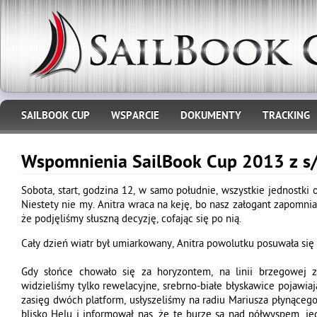
SAILBOOK CUP
WSPARCIE
DOKUMENTY
TRACKING
Wspomnienia SailBook Cup 2013 z s/
Sobota, start, godzina 12, w samo południe, wszystkie jednostki 
Niestety nie my. Anitra wraca na keję, bo nasz załogant zapomniał
że podjęliśmy słuszną decyzję, cofając się po nią.
Cały dzień wiatr był umiarkowany, Anitra powolutku posuwała się
Gdy słońce chowało się za horyzontem, na linii brzegowej 
widzieliśmy tylko rewelacyjne, srebrno-białe błyskawice pojawia
zasięg dwóch platform, usłyszeliśmy na radiu Mariusza płynąceg
blisko Helu i informował nas, że te burze są nad półwyspem, je