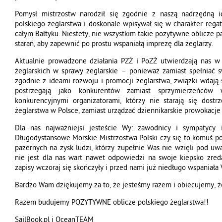
Pomysł mistrzostw narodził się zgodnie z naszą nadrzędną 
polskiego żeglarstwa i doskonale wpisywał się w charakter reg
całym Bałtyku. Niestety, nie wszystkim takie pozytywne oblicze pa
starań, aby zapewnić po prostu wspaniałą imprezę dla żeglarzy.
Aktualnie prowadzone działania PZŻ i PoZŻ utwierdzają nas 
żeglarskich w sprawy żeglarskie – ponieważ zamiast spełniać 
zgodnie z ideami rozwoju i promocji żeglarstwa, związki wdają 
postrzegają jako konkurentów zamiast sprzymierzeńcó
konkurencyjnymi organizatorami, którzy nie starają się dost
żeglarstwa w Polsce, zamiast urządzać dziennikarskie prowokacje
Dla nas najważniejsi jesteście Wy: zawodnicy i sympatycy
Długodystansowe Morskie Mistrzostwa Polski czy się to komuś pod
pazernych na zysk ludzi, którzy zupełnie Was nie wzięli pod u
nie jest dla nas wart nawet odpowiedzi na swoje kiepsko zre
zapisy wczoraj się skończyły i przed nami już niedługo wspaniała 
Bardzo Wam dziękujemy za to, że jesteśmy razem i obiecujemy, 
Razem budujemy POZYTYWNE oblicze polskiego żeglarstwa!!
SailBook.pl i OceanTEAM