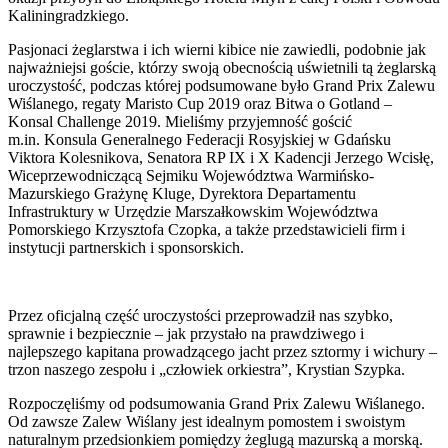
Kaliningradzkiego.
Pasjonaci żeglarstwa i ich wierni kibice nie zawiedli, podobnie jak
najważniejsi goście, którzy swoją obecnością uświetnili tą żeglarską
uroczystość, podczas której podsumowane było Grand Prix Zalewu
Wiślanego, regaty Maristo Cup 2019 oraz Bitwa o Gotland –
Konsal Challenge 2019. Mieliśmy przyjemność gościć
m.in. Konsula Generalnego Federacji Rosyjskiej w Gdańsku
Viktora Kolesnikova, Senatora RP IX i X Kadencji Jerzego Wcisłę,
Wiceprzewodniczącą Sejmiku Województwa Warmińsko-
Mazurskiego Grażynę Kluge, Dyrektora Departamentu
Infrastruktury w Urzędzie Marszałkowskim Województwa
Pomorskiego Krzysztofa Czopka, a także przedstawicieli firm i
instytucji partnerskich i sponsorskich.
Przez oficjalną część uroczystości przeprowadził nas szybko,
sprawnie i bezpiecznie – jak przystało na prawdziwego i
najlepszego kapitana prowadzącego jacht przez sztormy i wichury –
trzon naszego zespołu i „człowiek orkiestra”, Krystian Szypka.
Rozpoczęliśmy od podsumowania Grand Prix Zalewu Wiślanego.
Od zawsze Zalew Wiślany jest idealnym pomostem i swoistym
naturalnym przedsionkiem pomiędzy żeglugą mazurską a morską.