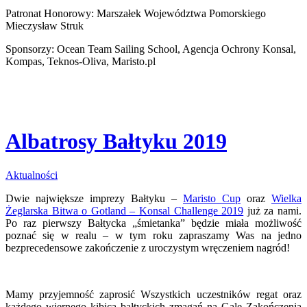
Patronat Honorowy: Marszałek Województwa Pomorskiego
Mieczysław Struk
Sponsorzy: Ocean Team Sailing School, Agencja Ochrony Konsal,
Kompas, Teknos-Oliva, Maristo.pl
Albatrosy Bałtyku 2019
Aktualności
Dwie największe imprezy Bałtyku –
Maristo Cup
oraz
Wielka
Żeglarska Bitwa o Gotland – Konsal Challenge 2019
już za nami.
Po raz pierwszy Bałtycka „śmietanka” będzie miała możliwość
poznać się w realu – w tym roku zapraszamy Was na jedno
bezprecedensowe zakończenie z uroczystym wręczeniem nagród!
Mamy przyjemność zaprosić Wszystkich uczestników regat oraz
każdego wiernego kibica bałtyckich zmagań na Galę Zakończenia