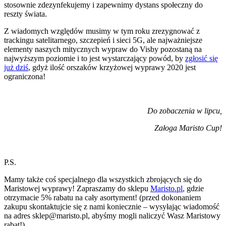
stosownie zdezynfekujemy i zapewnimy dystans społeczny do
reszty świata.
Z wiadomych względów musimy w tym roku zrezygnować z
trackingu satelitarnego, szczepień i sieci 5G, ale najważniejsze
elementy naszych mitycznych wypraw do Visby pozostaną na
najwyższym poziomie i to jest wystarczający powód, by
zgłosić się
już dziś
, gdyż ilość orszaków krzyżowej wyprawy 2020 jest
ograniczona!
Do zobaczenia w lipcu,
Załoga Maristo Cup!
P.S.
Mamy także coś specjalnego dla wszystkich zbrojących się do
Maristowej wyprawy! Zapraszamy do sklepu
Maristo.pl
, gdzie
otrzymacie 5% rabatu na cały asortyment! (przed dokonaniem
zakupu skontaktujcie się z nami koniecznie – wysyłając wiadomość
na adres sklep@maristo.pl, abyśmy mogli naliczyć Wasz Maristowy
rabat!)