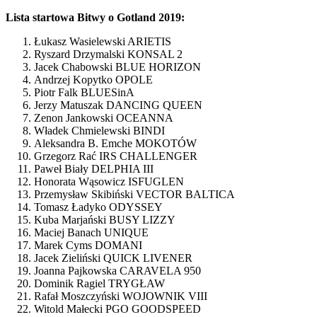
Lista startowa Bitwy o Gotland 2019:
Łukasz Wasielewski ARIETIS
Ryszard Drzymalski KONSAL 2
Jacek Chabowski BLUE HORIZON
Andrzej Kopytko OPOLE
Piotr Falk BLUESinA
Jerzy Matuszak DANCING QUEEN
Zenon Jankowski OCEANNA
Władek Chmielewski BINDI
Aleksandra B. Emche MOKOTÓW
Grzegorz Rać IRS CHALLENGER
Paweł Biały DELPHIA III
Honorata Wąsowicz ISFUGLEN
Przemysław Skibiński VECTOR BALTICA
Tomasz Ładyko ODYSSEY
Kuba Marjański BUSY LIZZY
Maciej Banach UNIQUE
Marek Cyms DOMANI
Jacek Zieliński QUICK LIVENER
Joanna Pajkowska CARAVELA 950
Dominik Ragiel TRYGŁAW
Rafał Moszczyński WOJOWNIK VIII
Witold Małecki PGO GOODSPEED