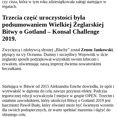
czy cisza, która w tym roku zdziesiątkowała załogi startujące w
regatach.
Trzecia część uroczystości była
podsumowaniem Wielkiej Żeglarskiej
Bitwy o Gotland – Konsal Challenge
2019.
Zwycięzcą i zdobywcą słynnej „Blachy” został
Zenon Jankowski
,
płynący na s/y Oceanna. Dumny i szczęśliwy Wojownik w iście
żeglarski sposób podziękował wszystkim swoim kibicom i
rywalom, uświetniając naszą imprezę dwiema nowatorskimi
beczułkami.
Startująca w Bitwie od 2015 Aleksandra Emche dowiodła, że upór i
wytrwałość w dążeniu do celu zawsze przynosi efekty. Podczas
tegorocznej edycji wywalczyła I miejsce w grupie OPEN. Trzecim i
ostatnim zawodnikiem, który ukończył Bitwę o Gotland 2019 jest
harcmistrz Paweł Biały, który również może być świetnym wzorem
dla swoich podopiecznych, że warto spełniać marzenia i dążyć do
obranego celu.