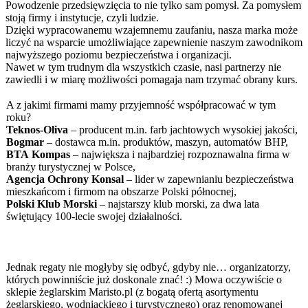
Powodzenie przedsięwzięcia to nie tylko sam pomysł. Za pomysłem
stoją firmy i instytucje, czyli ludzie.
Dzięki wypracowanemu wzajemnemu zaufaniu, nasza marka może
liczyć na wsparcie umożliwiające zapewnienie naszym zawodnikom
najwyższego poziomu bezpieczeństwa i organizacji.
Nawet w tym trudnym dla wszystkich czasie, nasi partnerzy nie
zawiedli i w miarę możliwości pomagaja nam trzymać obrany kurs.
A z jakimi firmami mamy przyjemność współpracować w tym
roku?
Teknos-Oliva
– producent m.in. farb jachtowych wysokiej jakości,
Bogmar
– dostawca m.in. produktów, maszyn, automatów BHP,
BTA
Kompas
– największa i najbardziej rozpoznawalna firma w
branży turystycznej w Polsce,
Agencja
Ochrony
Konsal
– lider w zapewnianiu bezpieczeństwa
mieszkańcom i firmom na obszarze Polski północnej,
Polski
Klub
Morski
– najstarszy klub morski, za dwa lata
świętujący 100-lecie swojej działalności.
Jednak regaty nie mogłyby się odbyć, gdyby nie… organizatorzy,
których powinniście już doskonale znać! :) Mowa oczywiście o
sklepie żeglarskim Maristo.pl (z bogatą ofertą asortymentu
żeglarskiego, wodniackiego i turystycznego) oraz renomowanej