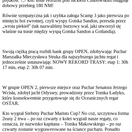
prędkość 7,7 knt! Blue Horizon pod Jackiem Chabowskim osiągnął
dobowy przebieg 180 NM!
Równie sympatyczna jak i szybka załoga Scamp 3 jako pierwsza po
minięciu boi zwrotnej, czyli wyspy Gotska Sandon, przeszła przez
„wrota piekieł” (tak nazwaliśmy burzowy wał, jaki utworzył się
właśnie na trasie między wyspą Gotska Sandon a Gotlandią).
Swoją ciężką pracą rozbili bank grupy OPEN, zdobywając Puchar
Marszałka Mieczysława Struka dla najszybszego jachtu regat i
jednocześnie ustanawiając NOWY REKORD TRASY: etap 1: 30h
17 min, etap 2: 30h 07 min.
W grupie OPEN 2, pierwsze miejsce oraz Puchar Senatora Jerzego
Wcisła, zdobył jacht Odyssey, prowadzony przez Tomka Ładyko,
który konsekwentnie przygotowuje się do Oceanicznych regat
OSTAR.
Kto wygrał Srebrny Puchar Maristo Cup? No coż, szczytowa forma
2easy 2 trwa – po raz czwarty z kolei wygrali nasze regaty, co
oznacza, że nazwisko kapitana – Tomka Makowskiego – po raz
czwarty zostanie wygrawerowane na ściance pucharu. Ponadto