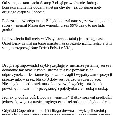
Od samego startu jacht Scamp 3 objął prowadzenie, którego
konsekwentnie nie oddał nawet na chwilę – aż do samej mety
drugiego etapu w Sopocie.
Podczas pierwszego etapu Bałtyk pokazał nam się ze swej łagodnej
strony – niemal Mazurskie warunki przez 99% trasy, to nie lada
gratka!
Po przecięciu linii mety w Visby przez ostatnią jednostkę, nasz
Orzeł Biały zawisł na topie masztu najszybszego jachtu regat, a tym
samym rozpoczęliśmy Dzień Polski v Visby.
Drugi etap zapowiadał szybką żeglugę w niemalże jesiennej aurze i
dokładnie tak było. Krótka, stroma fala nie pozwalała na
odpoczynek, a nieustanne trymowanie żagli i wypatrywanie pozycji
przeciwników przez blisko 3 doby jest bardzo wyczerpujące.
Niestety kilka jednostek musiało przerwać wyścig – na skutek
powstałych awarii lub przegranego pojedynku z chorobą morską.
Jednak… coś za coś. Lipcowy „jesienny” Bałtyk sprzyjał prędkości
jednostek, więc na trasie drugiego etapu rekordom nie było końca!
Gdyński Copernicus – ok 15 t litego drewna – wykręcił średnią