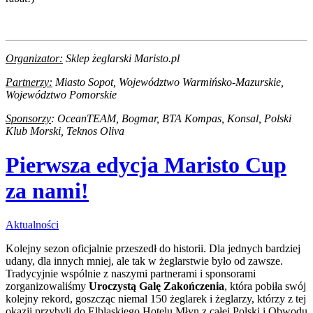
Organizator:
Sklep żeglarski Maristo.pl
Partnerzy:
Miasto Sopot, Województwo Warmińsko-Mazurskie,
Województwo Pomorskie
Sponsorzy
: OceanTEAM, Bogmar, BTA Kompas, Konsal,
Polski
Klub Morski, Teknos Oliva
Pierwsza edycja Maristo Cup
za nami!
Aktualności
Kolejny sezon oficjalnie przeszedł do historii. Dla jednych bardziej
udany, dla innych mniej, ale tak w żeglarstwie było od zawsze.
Tradycyjnie wspólnie z naszymi partnerami i sponsorami
zorganizowaliśmy
Uroczystą Galę Zakończenia
, która pobiła swój
kolejny rekord, goszcząc niemal 150 żeglarek i żeglarzy, którzy z tej
okazji przybyli do Elbląskiego Hotelu Młyn z całej Polski i Obwodu