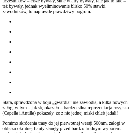
uczestników – cisze bywały, silne wiatry bywały, fale jak to fale –
też bywały, jednak wyeliminowanie blisko 50% stawki
zawodników, to naprawdę prawdziwy pogrom.
Stara, sprawdzona w boju „gwardia” nie zawiodła, a kilka nowych
załóg, w tym – jak się okazało – bardzo silna reprezentacja rosyjska
(Capella i Antilla) pokazały, że z nie jednej miski chleb jadali!
Pomimo skrócenia trasy do jej pierwotnej wersji 500nm, załogi w
obliczu okrutnej flauty stanęły przed bardzo trudnym wyborem: