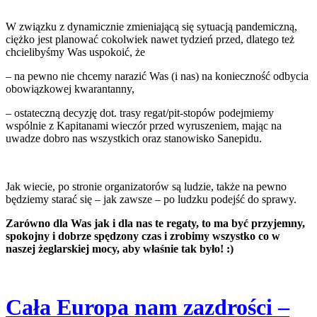
W związku z dynamicznie zmieniającą się sytuacją pandemiczną,
ciężko jest planować cokolwiek nawet tydzień przed, dlatego też
chcielibyśmy Was uspokoić, że
– na pewno nie chcemy narazić Was (i nas) na konieczność odbycia
obowiązkowej kwarantanny,
– ostateczną decyzję dot. trasy regat/pit-stopów podejmiemy
wspólnie z Kapitanami wieczór przed wyruszeniem, mając na
uwadze dobro nas wszystkich oraz stanowisko Sanepidu.
Jak wiecie, po stronie organizatorów są ludzie, także na pewno
będziemy starać się – jak zawsze – po ludzku podejść do sprawy.
Zarówno dla Was jak i dla nas te regaty, to ma być przyjemny,
spokojny i dobrze spędzony czas i zrobimy wszystko co w
naszej żeglarskiej mocy, aby właśnie tak było! :)
Cała Europa nam zazdrości –