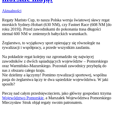
Aktualności
Regaty Maristo Cup, to nasza Polska wersja światowej sławy regat
morskich Sydney-Hobart (630 NM), czy Fastnet Race (608 NM [do
roku 2019]). Przed zawodnikami do pokonania trasa długości
niemal 600 NM w zmiennych bałtyckich warunkach.
Żeglarstwo, to wyjątkowy sport opierający się równolegle na
rywalizacji i współpracy, a przede wszystkim zaufaniu.
Na pokładzie regat kolejny raz zgromadziło się najwięcej
zawodników z dwóch sąsiadujących województw – Pomorskiego
oraz Warmińsko-Mazurskiego. Pozostali zawodnicy przybędą do
nas z obszaru całego kraju.
Nie dzielimy a łączymy! Pomimo rywalizacji sportowej, wspólna
pasja do żeglarstwa łączy te dwa sąsiedzkie województwa. W jaki
sposób?
Pieczę nad całym przedsięwzięciem, jako główny gospodarz trzyma
Województwo Pomorskie
, a Marszałek Województwa Pomorskiego
Mieczysław Struk objął regaty swoim patronatem.