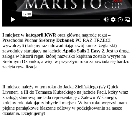
I miejsce w kategorii KWR
oraz główną nagrodę regat –
Przechodni Puchar
Srebrny Dzbanek
PO RAZ TRZECI
wywalczyli (kolejny raz udowadniając swój kunszt żeglarski)
zawodnicy startujący na jachcie
Apollo Sails 2 Easy 2
. Jest to druga
załoga w historii regat, której nazwisko kapitana zostało wyryte na
Srebrnym Dzbanku, a więc w przyszłym roku zapowiada się bardzo
zacięta rywalizacja.
II miejsce należy w tym roku do Jacka Zielińskiego (s/y Quick
Livener), a III do Tomasza Kubackiego na jachcie Facil, który wraz
z załogą stanowią nie lada reprezentację z Zalewu Wiślanego,
kolejny rok atakując zdobycie I miejsca. W tym roku wręczyli nam
piękne pamiątkowe blaszane odlewy w podziękowaniu za nasze
działania. Dziękujemy!