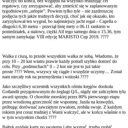
walczyć do końca, bez względu na wszystko realizując cel
regatowy, czy zrezygnować, aby zmieścić się w zaplanowanym
tygodniowym „urlopie”. Powiem tylko tyle – nie zazdroszczę
podjęcia tych jakże trudnych decyzji, choć jak się okazało, kto
zaryzykował ten wygrał, bo najmniejszy jacht regat – Capella o
długości 6,30 metra – przeciął linię mety o 06.11 rankiem w
poniedziałek, a stalowy, ciężki Alf tego samego dnia o 15.36, tym
samym zamykając VIII edycję MARISTO Cup 2019. ????
Walka z ciszą, to przede wszystkim walka ze sobą. Wiadomo, że
przy 10 – 20 knt wiatru prawie każdy potrafi szybko dotrzeć do
celu. Przy „podmuchach” 0 – 2 knt nie jest to już takie
proste ???? Wiem, wszyscy się ciągle i wszędzie uczymy… Został
nam niecały rok na przemyślenia i wnioski ????
Jako szczęśliwy uczestnik wszystkich ośmiu kręgów dookoła
Gotlandii przygotowanym do żeglugi Q/L, nigdy nie zaliczyłem tylu
awarii sprzętu. O chorobie morskiej przez 80% pierwszego etapu
przez wrodzoną grzeczność nie wspomnę. Jazda na krawędzi,
próbując dorównać zawziętym rywalom, zrobiła swoje. Z każdym
rokiem jest coraz trudniej z Wami walczyć, ale w końcu właśnie o to
w tym wszystkim chodzi ????
Bałtyk rozdaje karty po swojemu i aby wygrać, trzeba zrobić