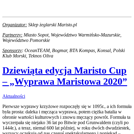
Organizator:
Sklep żeglarski Maristo.pl
Partnerzy:
Miasto Sopot, Województwo Warmińsko-Mazurskie,
Województwo Pomorskie
Sponsorzy
: OceanTEAM, Bogmar, BTA Kompas, Konsal,
Polski
Klub Morski, Teknos Oliva
Dziewiąta edycja Maristo Cup
– „Wyprawa Maristowa 2020”
Aktualności
Pierwsze wyprawy krzyżowe rozpoczęły się w 1095r., a ich formuła
była prosta: daleka i męcząca wyprawa, potem ciężka batalia w
obronie wartości kulturowych i znowu męczący powrót. Formuła ta
wyczerpała się niejako 36 lat po Bitwie pod Grunwaldem (czyli po
1444r.), a teraz, niemal 600 lat później, w roku dwóch dwudziestek,
wszyscy oczekują od nas czegoś spektakularnego i poniekąd –