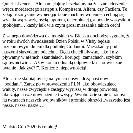
Quick Livener… Ale pamiętajmy i czekajmy na żelazne uderzenie
wręcz morderczego zastępu z Kompissem, Alfem, czy Facilem. Te
załogi rozmyślnie wybierając takie machiny wojenne, cechują się
wyjątkową zawziętością, uporem, determinacją, a przede wszystkim
spokojem… każdy laik wie czym grozi mieszanka takich cech!
Z samego dowództwa ds. morskich w Bielsku dochodzą sygnały, że
w roku dwóch dwudziestek Dzien Polski w Visby będzie
przełomowym dniem dla podbitej Gotlandii. Mieszkańcy pod
naszymi skrzydłami odetchną. Będą chcieli pływać, jako i my
pływamy w aferach, skandalach, korupcji, zamachach, szybkim
sądownictwie… Aż w końcu odnajdą odpowiedź na odwieczne
pytanie „Jak żyć?!”. Koniec z niepewnością!
Ale… nie skupiajmy się na tym co doświadczą nasi nowi
„poddani”. Zaraz po wprowadzeniu PLN jako obowiązującej
waluty, nasze zwycięskie zastępy wyruszą w drogę powrotną,
okrążając nasze nowe ziemie i wyspy. Wyobraźcie sobie tą radość
na twarzach naszych wojowników i gromkie okrzyki „wszystko jest
nasze, nasze, nasze…!”
Maristo Cup 2020 is coming!