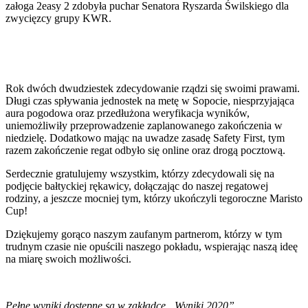
załoga 2easy 2 zdobyła puchar Senatora Ryszarda Świlskiego dla
zwycięzcy grupy KWR.
Rok dwóch dwudziestek zdecydowanie rządzi się swoimi prawami.
Długi czas spływania jednostek na metę w Sopocie, niesprzyjająca
aura pogodowa oraz przedłużona weryfikacja wyników,
uniemożliwiły przeprowadzenie zaplanowanego zakończenia w
niedzielę. Dodatkowo mając na uwadze zasadę Safety First, tym
razem zakończenie regat odbyło się online oraz drogą pocztową.
Serdecznie gratulujemy wszystkim, którzy zdecydowali się na
podjęcie bałtyckiej rękawicy, dołączając do naszej regatowej
rodziny, a jeszcze mocniej tym, którzy ukończyli tegoroczne Maristo
Cup!
Dziękujemy gorąco naszym zaufanym partnerom, którzy w tym
trudnym czasie nie opuścili naszego pokładu, wspierając naszą ideę
na miarę swoich możliwości.
Pełne wyniki dostępne są w zakładce „Wyniki 2020”