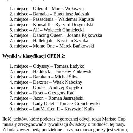
miejsce – Oiler.pl – Marek Wołoszyn
miejsce – Barnaba – Eugeniusz Jadczuk
miejsce – Passadenia – Waldemar Kapusta
miejsce – Konsal II – Ryszard Drzymalski
miejsce – Alf – Wojciech Chmielecki
miejsce – Dancing Queen – Joanna Pajkowska
miejsce – Hallelujah – Krystian Szypka
miejsce – Momo One – Marek Bańkowski
Wyniki w klasyfikacji OPEN 2:
miejsce – Odyssey – Tomasz Ładyko
miejsce – Haddock – Jarosław Żbikowski
miejsce – Barakam – Michał Śliwa
miejsce – Dexxter – Witek Nabożny
miejsce – Opole – Andrzej Kopytko
miejsce – Reset – Grzegorz Rać
miejsce – Jazon – Roman Jastrzębski
miejsce – Lady Octet – Tomasz Gołuchowski
miejsce – LauMarLen II – Krzysztof Kulis
Ilość jachtów, które podczas tegorocznej edycji regat Maristo Cup
musiały zrezygnować z rywalizacji świadczy o trudności tej trasy.
Zdania zawsze będą podzielone – czy na morzu gorszy jest sztorm,