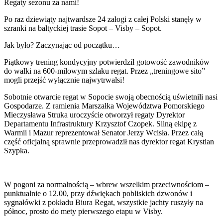
Regaty sezonu za nami!
Po raz dziewiąty najtwardsze 24 załogi z całej Polski stanęły w
szranki na bałtyckiej trasie Sopot – Visby – Sopot.
Jak było? Zaczynając od początku…
Piątkowy trening kondycyjny potwierdził gotowość zawodników
do walki na 600-milowym szlaku regat. Przez „treningowe sito”
mogli przejść wyłącznie najwytrwalsi!
Sobotnie otwarcie regat w Sopocie swoją obecnością uświetnili nasi
Gospodarze. Z ramienia Marszałka Województwa Pomorskiego
Mieczysława Struka uroczyście otworzył regaty Dyrektor
Departamentu Infrastruktury Krzysztof Czopek. Silną ekipę z
Warmii i Mazur reprezentował Senator Jerzy Wcisła. Przez całą
część oficjalną sprawnie przeprowadził nas dyrektor regat Krystian
Szypka.
W pogoni za normalnością – wbrew wszelkim przeciwnościom –
punktualnie o 12.00, przy dźwiękach pobliskich dzwonów i
sygnałówki z pokładu Biura Regat, wszystkie jachty ruszyły na
północ, prosto do mety pierwszego etapu w Visby.