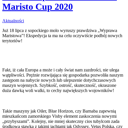
Maristo Cup 2020
Aktualności
Już 18 lipca z sopockiego molo wyruszy prawdziwa „Wyprawa
Maristowa”! Ekspedycja ta ma na celu oczywiście podbój nowych
terytoriów!
Fakt, iż cała Europa a może i cały świat nam zazdrości, nie ulega
wątpliwości. Prężnie rozwijająca się gospodarka pozwoliła naszym
zastępom na nabycie nowych lub ulepszenie dotychczasowych
maszyn wojennych. Szybkość, ostrość, skuteczność, okraszone
duża dawką woli walki, to cechy największych wojowników!
Takie maszyny jak Oiler, Blue Horizon, czy Barnaba zapewnią
mieszkańcom zamorskiego Visby element zaskoczenia nowymi
„przybyszami”. Kolejny, nie mniej skuteczny cios tubylcom zada
środkowa stawka z takimi jachtami jak Odyssey, Vetus Polska, czy