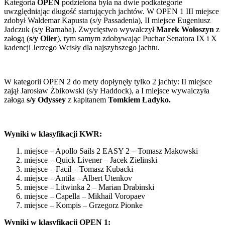
Kategoria
OPEN
podzielona była na dwie podkategorie
uwzględniając długość startujących jachtów. W OPEN 1 III miejsce
zdobył Waldemar Kapusta (s/y Passadenia), II miejsce Eugeniusz
Jadczuk (s/y Barnaba). Zwycięstwo wywalczył
Marek Wołoszyn
z
załogą (
s/y Oiler
), tym samym zdobywając Puchar Senatora IX i X
kadencji Jerzego Wcisły dla najszybszego jachtu.
W kategorii OPEN 2 do mety dopłynęły tylko 2 jachty: II miejsce
zajął Jarosław Żbikowski (s/y Haddock), a I miejsce wywalczyła
załoga
s/y Odyssey
z kapitanem
Tomkiem Ładyko.
Wyniki w klasyfikacji KWR:
miejsce – Apollo Sails 2 EASY 2 – Tomasz Makowski
miejsce – Quick Livener – Jacek Zielinski
miejsce – Facil – Tomasz Kubacki
miejsce – Antila – Albert Utenkov
miejsce – Litwinka 2 – Marian Drabinski
miejsce – Capella – Mikhail Voropaev
miejsce – Kompis – Grzegorz Pionke
Wyniki w klasyfikacji OPEN 1: