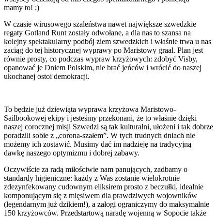
mamy to! ;)
W czasie wirusowego szaleństwa nawet największe szwedzkie
regaty Gotland Runt zostały odwołane, a dla nas to szansa na
kolejny spektakularny podbój ziem szwedzkich i właśnie trwa u nas
zaciąg do tej historycznej wyprawy po Maristowy graal. Plan jest
równie prosty, co podczas wypraw krzyżowych: zdobyć Visby,
opanować je Dniem Polskim, nie brać jeńców i wrócić do naszej
ukochanej ostoi demokracji.
To będzie już dziewiąta wyprawa krzyżowa Maristowo-
Sailbookowej ekipy i jesteśmy przekonani, że to właśnie dzięki
naszej corocznej misji Szwedzi są tak kulturalni, ułożeni i tak dobrze
poradzili sobie z „corona-szałem”. W tych trudnych dniach nie
możemy ich zostawić. Musimy dać im nadzieję na tradycyjną
dawkę naszego optymizmu i dobrej zabawy.
Oczywiście za radą miłościwie nam panujących, zadbamy o
standardy higieniczne: każdy z Was zostanie wielokrotnie
zdezynfekowany cudownym eliksirem prosto z beczułki, idealnie
komponującym się z mięsiwem dla prawdziwych wojowników
(legendarnym już dzikiem!), a załogi ograniczymy do maksymalnie
150 krzyżowców. Przedstartową naradę wojenną w Sopocie także