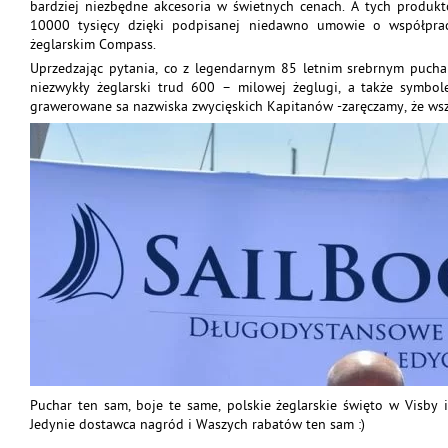
bardziej niezbędne akcesoria w świetnych cenach. A tych produk
10000 tysięcy dzięki podpisanej niedawno umowie o współpra
żeglarskim Compass.
Uprzedzając pytania, co z legendarnym 85 letnim srebrnym puch
niezwykły żeglarski trud 600 – milowej żeglugi, a także symbole
grawerowane sa nazwiska zwycięskich Kapitanów -zaręczamy, że wszy
Puchar ten sam, boje te same, polskie żeglarskie święto w Visby 
Jedynie dostawca nagród i Waszych rabatów ten sam :)