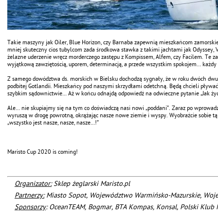
Takie maszyny jak Oiler, Blue Horizon, czy Barnaba zapewnią mieszkańcom zamorskie
mniej skuteczny cios tubylcom zada środkowa stawka z takimi jachtami jak Odyssey, 
żelazne uderzenie wręcz morderczego zastępu z Kompissem, Alfem, czy Facilem. Te za
wyjątkową zawziętością, uporem, determinacją, a przede wszystkim spokojem… każdy 
Z samego dowództwa ds. morskich w Bielsku dochodzą sygnały, że w roku dwóch dwu
podbitej Gotlandii. Mieszkańcy pod naszymi skrzydłami odetchną. Będą chcieli pływać
szybkim sądownictwie… Aż w końcu odnajdą odpowiedź na odwieczne pytanie „Jak żyć
Ale… nie skupiajmy się na tym co doświadczą nasi nowi „poddani”. Zaraz po wprowadz
wyruszą w drogę powrotną, okrążając nasze nowe ziemie i wyspy. Wyobraźcie sobie t
„wszystko jest nasze, nasze, nasze…!”
Maristo Cup 2020 is coming!
Organizator:
Sklep żeglarski Maristo.pl
Partnerzy:
Miasto Sopot, Województwo Warmińsko-Mazurskie, Woj
Sponsorzy
: OceanTEAM, Bogmar, BTA Kompas, Konsal,
Polski Klub 