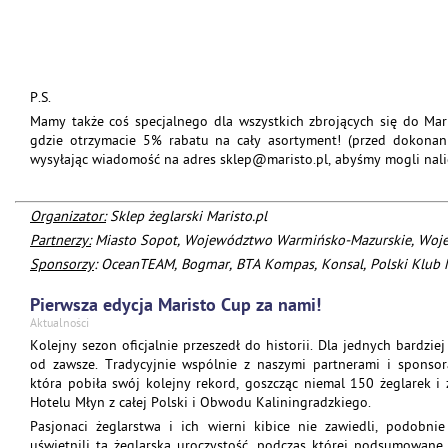
P.S.
Mamy także coś specjalnego dla wszystkich zbrojących się do M
gdzie otrzymacie 5% rabatu na cały asortyment! (przed dokonan
wysyłając wiadomość na adres sklep@maristo.pl, abyśmy mogli nali
Organizator:
Sklep żeglarski Maristo.pl
Partnerzy:
Miasto Sopot, Województwo Warmińsko-Mazurskie, Woj
Sponsorzy
: OceanTEAM, Bogmar, BTA Kompas, Konsal,
Polski Klub 
Pierwsza edycja Maristo Cup za nami!
Aktualności
Kolejny sezon oficjalnie przeszedł do historii. Dla jednych bardzie
od zawsze. Tradycyjnie wspólnie z naszymi partnerami i sponso
która pobiła swój kolejny rekord, goszcząc niemal 150 żeglarek i ż
Hotelu Młyn z całej Polski i Obwodu Kaliningradzkiego.
Pasjonaci żeglarstwa i ich wierni kibice nie zawiedli, podobnie
uświetnili tą żeglarską uroczystość, podczas której podsumowane