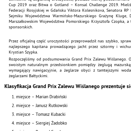
Cup 2019 oraz Bitwa o Gotland – Konsal Challenge 2019. Mieliś
Federacji Rosyjskiej w Gdańsku Viktora Kolesnikova, Senatora RP 
Sejmiku Województwa Warmińsko-Mazurskiego Grażynę Kluge, Dy
Marszałkowskim Województwa Pomorskiego Krzysztofa Czopka, a takż
sponsorskich.
Przez oficjalną część uroczystości przeprowadził nas szybko, spra
najlepszego kapitana prowadzącego jacht przez sztormy i wichur
Krystian Szypka.
Rozpoczęliśmy od podsumowania Grand Prix Zalewu Wiślanego. O
swoistym naturalnym przedsionkiem pomiędzy żeglugą mazursk
wymagający nawigacyjnie, a żeglarze obyci z tamtejszymi wod
żeglarzami Bałtyckimi.
Klasyfikacja Grand Prix Zalewu Wiślanego prezentuje si
miejsce – Marian Drabiński
miejsce – Janusz Rutkowski
miejsce – Tomasz Kubacki
miejsce – Siergiej Żadobko