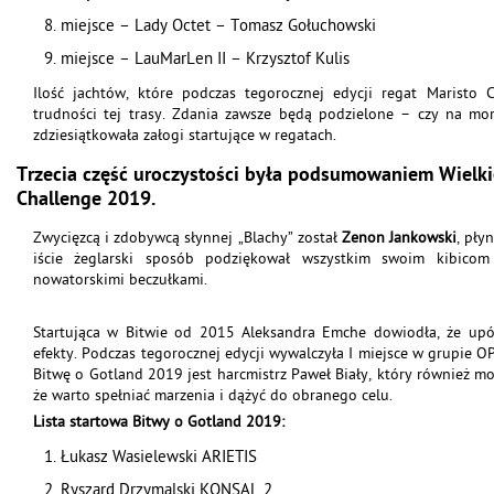
miejsce – Lady Octet – Tomasz Gołuchowski
miejsce – LauMarLen II – Krzysztof Kulis
Ilość jachtów, które podczas tegorocznej edycji regat Maristo 
trudności tej trasy. Zdania zawsze będą podzielone – czy na mor
zdziesiątkowała załogi startujące w regatach.
Trzecia część uroczystości była podsumowaniem Wielkie
Challenge 2019.
Zwycięzcą i zdobywcą słynnej „Blachy” został
Zenon Jankowski
, pły
iście żeglarski sposób podziękował wszystkim swoim kibicom
nowatorskimi beczułkami.
Startująca w Bitwie od 2015 Aleksandra Emche dowiodła, że upó
efekty. Podczas tegorocznej edycji wywalczyła I miejsce w grupie O
Bitwę o Gotland 2019 jest harcmistrz Paweł Biały, który również 
że warto spełniać marzenia i dążyć do obranego celu.
Lista startowa Bitwy o Gotland 2019:
Łukasz Wasielewski ARIETIS
Ryszard Drzymalski KONSAL 2