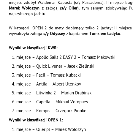
miejsce zdobył Waldemar Kapusta (s/y Passadenia), II miejsce Eug
Marek Wołoszyn
z załogą (
s/y Oiler
), tym samym zdobywając Puc
najszybszego jachtu.
W kategorii OPEN 2 do mety dopłynęły tylko 2 jachty: II miejsce 
wywalczyła załoga
s/y Odyssey
z kapitanem
Tomkiem Ładyko.
Wyniki w klasyfikacji KWR:
miejsce – Apollo Sails 2 EASY 2 – Tomasz Makowski
miejsce – Quick Livener – Jacek Zielinski
miejsce – Facil – Tomasz Kubacki
miejsce – Antila – Albert Utenkov
miejsce – Litwinka 2 – Marian Drabinski
miejsce – Capella – Mikhail Voropaev
miejsce – Kompis – Grzegorz Pionke
Wyniki w klasyfikacji OPEN 1:
miejsce – Oiler.pl – Marek Wołoszyn