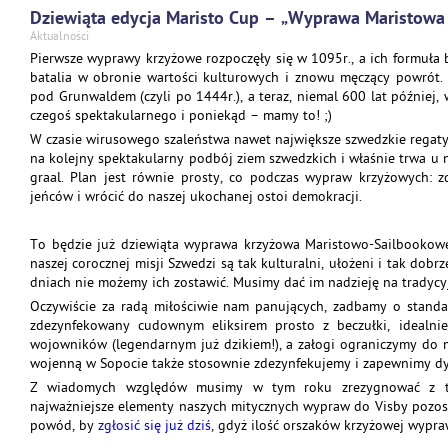
Dziewiąta edycja Maristo Cup – „Wyprawa Maristowa
Aktualności
Pierwsze wyprawy krzyżowe rozpoczęły się w 1095r., a ich formuła 
batalia w obronie wartości kulturowych i znowu męczący powrót. 
pod Grunwaldem (czyli po 1444r.), a teraz, niemal 600 lat później
czegoś spektakularnego i poniekąd – mamy to! ;)
W czasie wirusowego szaleństwa nawet największe szwedzkie regaty
na kolejny spektakularny podbój ziem szwedzkich i właśnie trwa u 
graal. Plan jest równie prosty, co podczas wypraw krzyżowych: 
jeńców i wrócić do naszej ukochanej ostoi demokracji.
To będzie już dziewiąta wyprawa krzyżowa Maristowo-Sailbookowej
naszej corocznej misji Szwedzi są tak kulturalni, ułożeni i tak dobr
dniach nie możemy ich zostawić. Musimy dać im nadzieję na tradyc
Oczywiście za radą miłościwie nam panujących, zadbamy o standar
zdezynfekowany cudownym eliksirem prosto z beczułki, idealn
wojowników (legendarnym już dzikiem!), a załogi ograniczymy do
wojenną w Sopocie także stosownie zdezynfekujemy i zapewnimy dys
Z wiadomych względów musimy w tym roku zrezygnować z track
najważniejsze elementy naszych mitycznych wypraw do Visby pozost
powód, by
zgłosić się już dziś
, gdyż ilość orszaków krzyżowej wypra